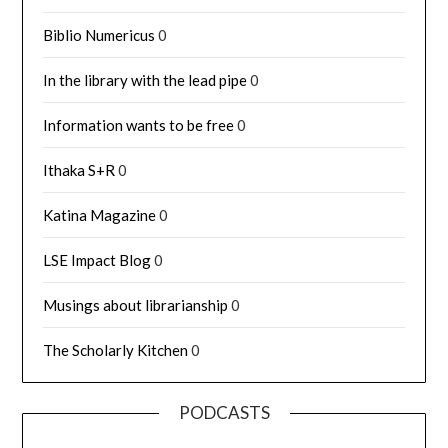
Biblio Numericus
0
In the library with the lead pipe
0
Information wants to be free
0
Ithaka S+R
0
Katina Magazine
0
LSE Impact Blog
0
Musings about librarianship
0
The Scholarly Kitchen
0
PODCASTS