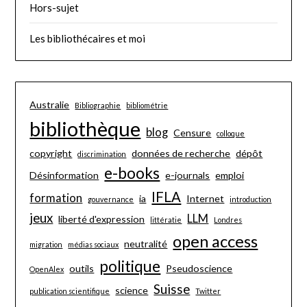
Hors-sujet
Les bibliothécaires et moi
Australie
Bibliographie
bibliométrie
bibliothèque
blog
Censure
colloque
copyright
données de recherche
dépôt
discrimination
e-books
Désinformation
e-journals
emploi
IFLA
formation
ia
Internet
gouvernance
introduction
jeux
LLM
liberté d'expression
littératie
Londres
open access
neutralité
migration
médias sociaux
politique
outils
Pseudoscience
OpenAlex
Suisse
science
publication scientifique
Twitter