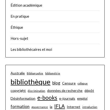
Édition académique
En pratique
Éthique
Hors-sujet
Les bibliothécaires et moi
Australie
Bibliographie
bibliométrie
bibliothèque
blog
Censure
colloque
copyright
données de recherche
dépôt
discrimination
e-books
Désinformation
e-journals
emploi
IFLA
formation
ia
Internet
gouvernance
introduction