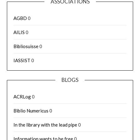
ASSOCIATIONS
AGBD
0
AILIS
0
Bibliosuisse
0
IASSIST
0
BLOGS
ACRLog
0
Biblio Numericus
0
In the library with the lead pipe
0
Information wants to be free
0