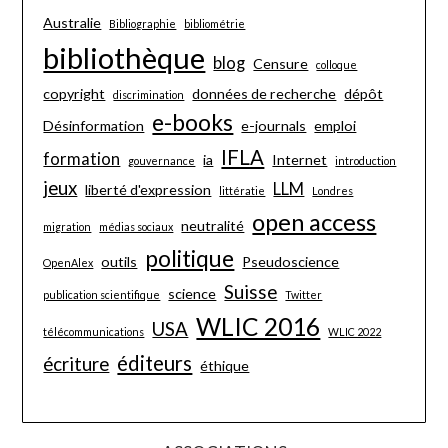
Australie
Bibliographie
bibliométrie
bibliothèque
blog
Censure
colloque
copyright
données de recherche
dépôt
discrimination
e-books
Désinformation
e-journals
emploi
IFLA
formation
ia
Internet
gouvernance
introduction
jeux
LLM
liberté d'expression
littératie
Londres
open access
neutralité
migration
médias sociaux
politique
outils
Pseudoscience
OpenAlex
Suisse
science
publication scientifique
Twitter
WLIC 2016
USA
télécommunications
WLIC 2022
éditeurs
écriture
éthique