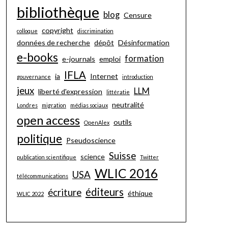
bibliothèque
blog
Censure
copyright
colloque
discrimination
données de recherche
dépôt
Désinformation
e-books
formation
e-journals
emploi
IFLA
ia
Internet
gouvernance
introduction
jeux
LLM
liberté d'expression
littératie
neutralité
Londres
migration
médias sociaux
open access
outils
OpenAlex
politique
Pseudoscience
Suisse
science
publication scientifique
Twitter
WLIC 2016
USA
télécommunications
éditeurs
écriture
éthique
WLIC 2022