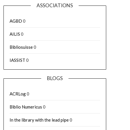
ASSOCIATIONS
AGBD
0
AILIS
0
Bibliosuisse
0
IASSIST
0
BLOGS
ACRLog
0
Biblio Numericus
0
In the library with the lead pipe
0