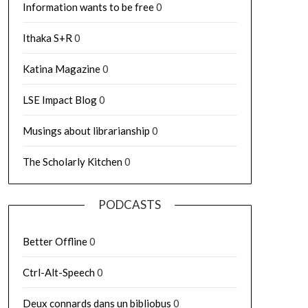
Information wants to be free
0
Ithaka S+R
0
Katina Magazine
0
LSE Impact Blog
0
Musings about librarianship
0
The Scholarly Kitchen
0
PODCASTS
Better Offline
0
Ctrl-Alt-Speech
0
Deux connards dans un bibliobus
0