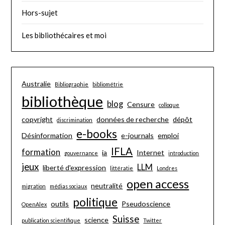
Hors-sujet
Les bibliothécaires et moi
Australie
Bibliographie
bibliométrie
bibliothèque
blog
Censure
colloque
copyright
données de recherche
dépôt
discrimination
e-books
Désinformation
e-journals
emploi
IFLA
formation
ia
Internet
gouvernance
introduction
jeux
LLM
liberté d'expression
littératie
Londres
open access
neutralité
migration
médias sociaux
politique
outils
Pseudoscience
OpenAlex
Suisse
science
publication scientifique
Twitter