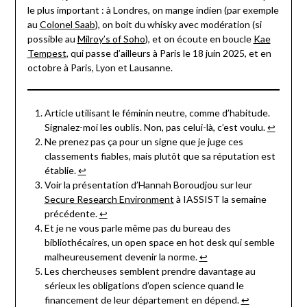
le plus important : à Londres, on mange indien (par exemple
au
Colonel Saab
), on boit du whisky avec modération (si
possible au
Milroy’s of Soho
), et on écoute en boucle
Kae
Tempest
, qui passe d’ailleurs à Paris le 18 juin 2025, et en
octobre à Paris, Lyon et Lausanne.
Article utilisant le féminin neutre, comme d’habitude.
Signalez-moi les oublis. Non, pas celui-là, c’est voulu.
↩︎
Ne prenez pas ça pour un signe que je juge ces
classements fiables, mais plutôt que sa réputation est
établie.
↩︎
Voir la présentation d’Hannah Boroudjou sur leur
Secure Research Environment
à IASSIST la semaine
précédente.
↩︎
Et je ne vous parle même pas du bureau des
bibliothécaires, un open space en hot desk qui semble
malheureusement devenir la norme.
↩︎
Les chercheuses semblent prendre davantage au
sérieux les obligations d’open science quand le
financement de leur département en dépend.
↩︎