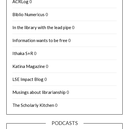
ACRLog
0
Biblio Numericus
0
In the library with the lead pipe
0
Information wants to be free
0
Ithaka S+R
0
Katina Magazine
0
LSE Impact Blog
0
Musings about librarianship
0
The Scholarly Kitchen
0
PODCASTS