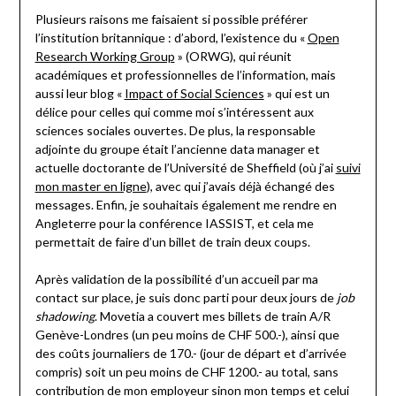
Plusieurs raisons me faisaient si possible préférer
l’institution britannique : d’abord, l’existence du «
Open
Research Working Group
» (ORWG), qui réunit
académiques et professionnelles de l’information, mais
aussi leur blog «
Impact of Social Sciences
» qui est un
délice pour celles qui comme moi s’intéressent aux
sciences sociales ouvertes. De plus, la responsable
adjointe du groupe était l’ancienne data manager et
actuelle doctorante de l’Université de Sheffield (où j’ai
suivi
mon master en ligne
), avec qui j’avais déjà échangé des
messages. Enfin, je souhaitais également me rendre en
Angleterre pour la conférence IASSIST, et cela me
permettait de faire d’un billet de train deux coups.
Après validation de la possibilité d’un accueil par ma
contact sur place, je suis donc parti pour deux jours de
job
shadowing
. Movetia a couvert mes billets de train A/R
Genève-Londres (un peu moins de CHF 500.-), ainsi que
des coûts journaliers de 170.- (jour de départ et d’arrivée
compris) soit un peu moins de CHF 1200.- au total, sans
contribution de mon employeur sinon mon temps et celui