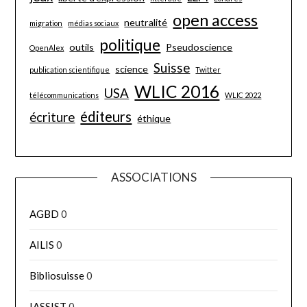
open access
neutralité
migration
médias sociaux
politique
outils
Pseudoscience
OpenAlex
Suisse
science
publication scientifique
Twitter
WLIC 2016
USA
télécommunications
WLIC 2022
éditeurs
écriture
éthique
ASSOCIATIONS
AGBD
0
AILIS
0
Bibliosuisse
0
IASSIST
0