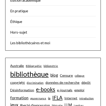
Édition académique
En pratique
Éthique
Hors-sujet
Les bibliothécaires et moi
Australie
Bibliographie
bibliométrie
bibliothèque
blog
Censure
colloque
copyright
données de recherche
dépôt
discrimination
e-books
Désinformation
e-journals
emploi
IFLA
formation
ia
Internet
gouvernance
introduction
jeux
LLM
liberté d'expression
littératie
Londres