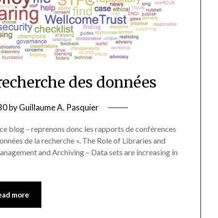
recherche des données
30
by
Guillaume A. Pasquier
ié ce blog – reprenons donc les rapports de conférences
 données de la recherche ». The Role of Libraries and
Management and Archiving – Data sets are increasing in
ead more