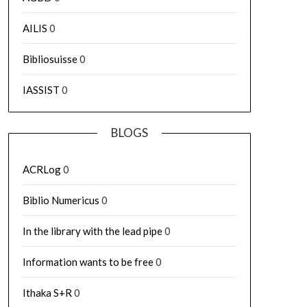
AILIS
0
Bibliosuisse
0
IASSIST
0
BLOGS
ACRLog
0
Biblio Numericus
0
In the library with the lead pipe
0
Information wants to be free
0
Ithaka S+R
0