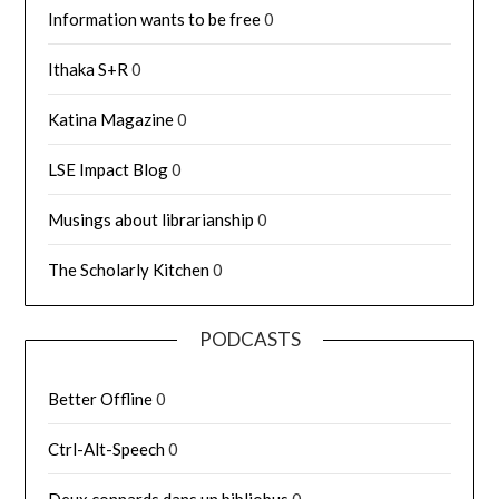
Information wants to be free
0
Ithaka S+R
0
Katina Magazine
0
LSE Impact Blog
0
Musings about librarianship
0
The Scholarly Kitchen
0
PODCASTS
Better Offline
0
Ctrl-Alt-Speech
0
Deux connards dans un bibliobus
0