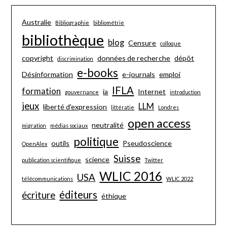
Australie
Bibliographie
bibliométrie
bibliothèque
blog
Censure
colloque
copyright
données de recherche
dépôt
discrimination
e-books
Désinformation
e-journals
emploi
IFLA
formation
ia
Internet
gouvernance
introduction
jeux
LLM
liberté d'expression
littératie
Londres
open access
neutralité
migration
médias sociaux
politique
outils
Pseudoscience
OpenAlex
Suisse
science
publication scientifique
Twitter
WLIC 2016
USA
télécommunications
WLIC 2022
éditeurs
écriture
éthique