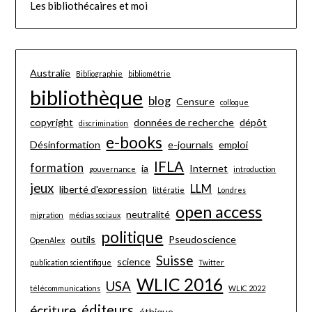
Les bibliothécaires et moi
Australie
Bibliographie
bibliométrie
bibliothèque
blog
Censure
colloque
copyright
données de recherche
dépôt
discrimination
e-books
Désinformation
e-journals
emploi
IFLA
formation
ia
Internet
gouvernance
introduction
jeux
LLM
liberté d'expression
littératie
Londres
open access
neutralité
migration
médias sociaux
politique
outils
Pseudoscience
OpenAlex
Suisse
science
publication scientifique
Twitter
WLIC 2016
USA
télécommunications
WLIC 2022
éditeurs
écriture
éthique