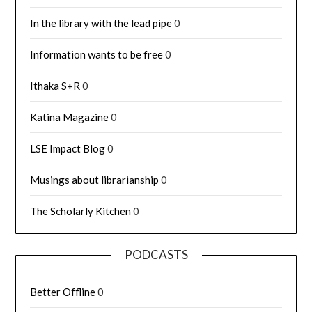
In the library with the lead pipe
0
Information wants to be free
0
Ithaka S+R
0
Katina Magazine
0
LSE Impact Blog
0
Musings about librarianship
0
The Scholarly Kitchen
0
PODCASTS
Better Offline
0